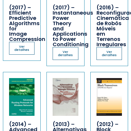
(2017) –
(2017) –
(2016) –
Efficient
Instantaneous
Reconfigura
Predictive
Power
Cinemática
Algorithms
Theory
de Robôs
for
and
Móveis
Image
Applications
em
Compression
to Power
Terrenos
Conditioning
Irregulares
Ver
detalhes
Ver
Ver
detalhes
detalhes
(2014) –
(2013) –
(2012) –
Advanced
Alternativas
Block