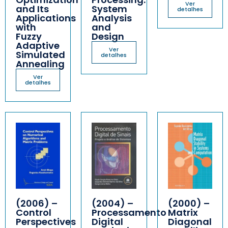
Ver
and Its
System
detalhes
Applications
Analysis
with
and
Fuzzy
Design
Adaptive
Ver
Simulated
detalhes
Annealing
Ver
detalhes
(2006) –
(2004) –
(2000) –
Control
Processamento
Matrix
Perspectives
Digital
Diagonal