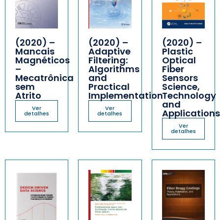
(2020) –
(2020) –
(2020) –
Mancais
Adaptive
Plastic
Magnéticos
Filtering:
Optical
–
Algorithms
Fiber
Mecatrônica
and
Sensors
sem
Practical
Science,
Atrito
Implementation
Technology
and
Ver
Ver
Applications
detalhes
detalhes
Ver
detalhes