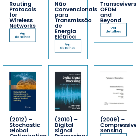
Routing
Não
Transceivers
Protocols
Convencionais
OFDM
for
para
and
Wireless
Transmissão
Beyond
Networks
de
Ver
Energia
detalhes
Ver
Elétrica
detalhes
Ver
detalhes
(2012) –
(2010) –
(2009) –
Stochastic
Digital
Compressiv
Global
Signal
Sensing
Optimization
Processing: