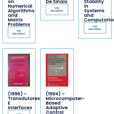
on
De Sinais
Stability
Numerical
in
Ver
Algorithms
Systems
detalhes
and
and
Matrix
Computatio
Problems
Ver
detalhes
Ver
detalhes
(1996) –
(1994) –
Transdutores
Microcomputer-
E
Based
Interfaces
Adaptive
Control