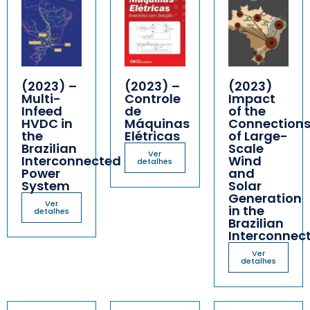
(2023) –
(2023) –
(2023)
Multi-
Controle
Impact
Infeed
de
of the
HVDC in
Máquinas
Connection
the
Elétricas
of Large-
Brazilian
Scale
Ver
Interconnected
Wind
detalhes
Power
and
System
Solar
Generation
Ver
in the
detalhes
Brazilian
Interconnec
Ver
detalhes