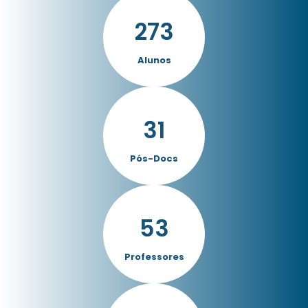
273
Alunos
31
Pós-Docs
53
Professores