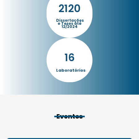
2120
Dissertações
e Teses até
12/2024
16
Laboratórios
Eventos