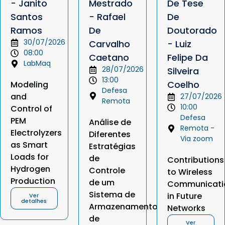
- Janito
Mestrado
De Tese
Santos
- Rafael
De
Ramos
De
Doutorado
30/07/2026
Carvalho
- Luiz
08:00
Caetano
Felipe Da
LabMaq
28/07/2026
Silveira
13:00
Coelho
Modeling
Defesa
and
27/07/2026
Remota
10:00
Control of
Defesa
PEM
Análise de
Remota -
Electrolyzers
Diferentes
Via zoom
as Smart
Estratégias
Loads for
de
Contributions
Hydrogen
Controle
to Wireless
Production
de um
Communicati
Sistema de
in Future
Ver
detalhes
Armazenamento
Networks
de
Ver