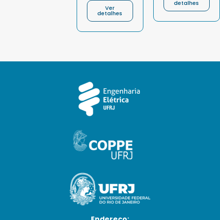
detalhes
Ver
detalhes
Endereço: