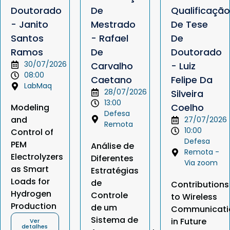
Doutorado
De
Qualificação
- Janito
Mestrado
De Tese
Santos
- Rafael
De
Ramos
De
Doutorado
30/07/2026
Carvalho
- Luiz
08:00
Caetano
Felipe Da
LabMaq
28/07/2026
Silveira
13:00
Coelho
Modeling
Defesa
and
27/07/2026
Remota
10:00
Control of
Defesa
PEM
Análise de
Remota -
Electrolyzers
Diferentes
Via zoom
as Smart
Estratégias
Loads for
de
Contributions
Hydrogen
Controle
to Wireless
Production
de um
Communicati
Sistema de
in Future
Ver
detalhes